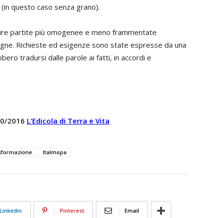
ee (in questo caso senza grano).
offrire partite più omogenee e meno frammentate
egne. Richieste ed esigenze sono state espresse da una
bero tradursi dalle parole ai fatti, in accordi e
 20/2016
L’Edicola di Terra e Vita
asformazione
Italmopa
Linkedin
Pinterest
Email