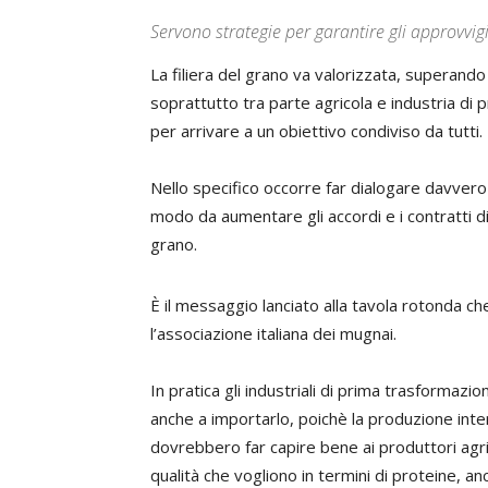
Servono strategie per garantire gli approvv
La filiera del grano va valorizzata, superando 
soprattutto tra parte agricola e industria di
per arrivare a un obiettivo condiviso da tutti.
Nello specifico occorre far dialogare davvero a
modo da aumentare gli accordi e i contratti di 
grano.
È il messaggio lanciato alla tavola rotonda ch
l’associazione italiana dei mugnai.
In pratica gli industriali di prima trasformaz
anche a importarlo, poichè la produzione inte
dovrebbero far capire bene ai produttori agrico
qualità che vogliono in termini di proteine, a