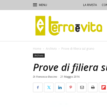
LA RIVISTA
CON
Terra
e
Vita
Home
Archivio
Prove di filiera sul grano
Archivio
Prove di filiera 
Di Francesca Baccino
-
21 Maggio 2016