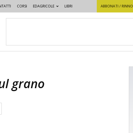
TATTI
CORSI
EDAGRICOLE
LIBRI
ABBONATI / RINN
sul grano