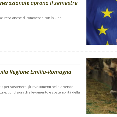
enerazionale aprono il semestre
 discuterà anche di commercio con la Cina,
dalla Regione Emilia-Romagna
27 per sostenere gli investimenti nelle aziende
tture, condizioni di allevamento e sostenibilità della