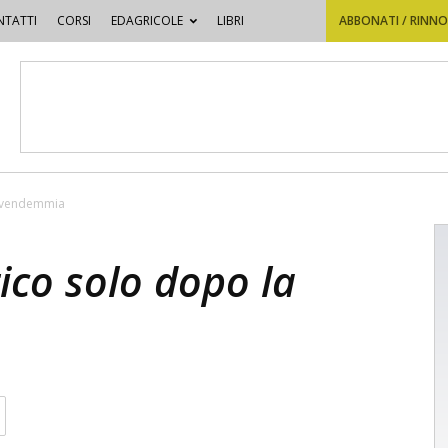
TATTI
CORSI
EDAGRICOLE
LIBRI
ABBONATI / RINN
a vendemmia
ico solo dopo la