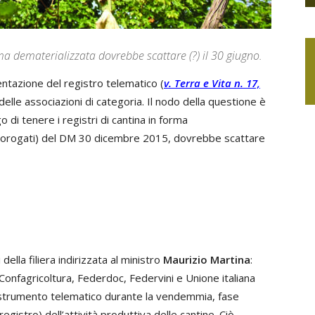
orma dematerializzata dovrebbe scattare (?) il 30 giugno.
entazione del registro telematico (
v. Terra e Vita n. 17,
delle associazioni di categoria. Il nodo della questione è
go di tenere i registri di cantina in forma
 prorogati) del DM 30 dicembre 2015, dovrebbe scattare
ella filiera indirizzata al ministro
Maurizio Martina
:
Confagricoltura, Federdoc, Federvini e Unione italiana
o strumento telematico durante la vendemmia, fase
 registro) dell’attività produttiva delle cantine. Ciò