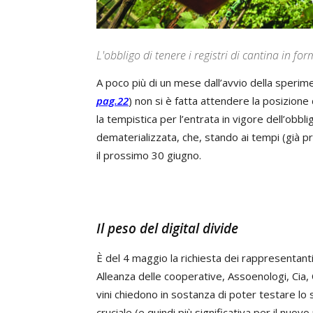
L'obbligo di tenere i registri di cantina in f
A poco più di un mese dall’avvio della sperim
pag.22
) non si è fatta attendere la posizione 
la tempistica per l’entrata in vigore dell’obbli
dematerializzata, che, stando ai tempi (già
il prossimo 30 giugno.
Il peso del
digital divide
È del 4 maggio la richiesta dei rappresentanti d
Alleanza delle cooperative, Assoenologi, Cia, 
vini chiedono in sostanza di poter testare l
cruciale (e quindi più significativa per il nuovo