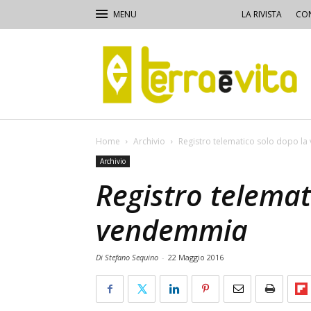
LA RIVISTA
CON
Terra
e
Vita
Home
Archivio
Registro telematico solo dopo l
Archivio
Registro telemat
vendemmia
Di Stefano Sequino
-
22 Maggio 2016