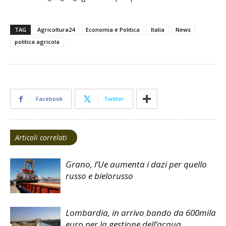
TAG
Agricoltura24
Economia e Politica
Italia
News
politica agricola
Facebook
Twitter
Articoli correlati
Grano, l’Ue aumenta i dazi per quello
russo e bielorusso
Lombardia, in arrivo bando da 600mila
euro per la gestione dell’acqua