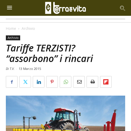
Home
Archivio
Archivio
Tariffe TERZISTI?
“assorbono” i rincari
Di T.V.
-
13 Marzo 2015