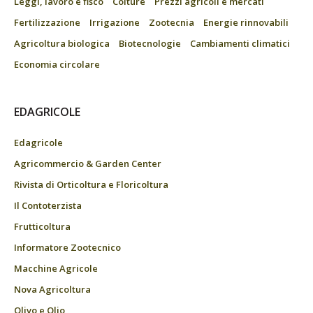
Leggi, lavoro e fisco
Colture
Prezzi agricoli e mercati
Fertilizzazione
Irrigazione
Zootecnia
Energie rinnovabili
Agricoltura biologica
Biotecnologie
Cambiamenti climatici
Economia circolare
EDAGRICOLE
Edagricole
Agricommercio & Garden Center
Rivista di Orticoltura e Floricoltura
Il Contoterzista
Frutticoltura
Informatore Zootecnico
Macchine Agricole
Nova Agricoltura
Olivo e Olio