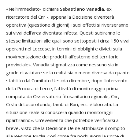
«Nell’immediato- dichiara
Sebastiano
Vanadia
, ex
ricercatore del Cnr -, appena la Decisione diventerà
operativa (questione di giorni) i suoi effetti si riverseranno
sui vivai dell’area diventata infetta. Questi subiranno le
stesse limitazioni alle quali sono sottoposti i circa 150 vivai
operanti nel Leccese, in termini di obblighi e divieti sulla
movimentazione dei prodotti all’esterno del territorio
provinciale». Vanadia stigmatizza come nessuno sia in
grado di valutare se la realtà sia o meno diversa da quanto
stabilito dal Comitato Ue: «da dicembre, dopo l’intervento
della Procura di Lecce, l’attività di monitoraggio prima
compiuta da Osservatorio fitosanitario regionale, Cnr,
Crsfa di Locorotondo, Iamb di Bari, ecc. è bloccata. La
situazione reale si conoscerà quando i monitoraggi
ripartiranno». Un’evenienza che potrebbe verificarsi a
breve, visto che la Decisione Ue ne attribuisce il compito
alla Regione Puglia. Così come fra pochi giorni la Corte di