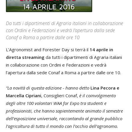
Da tutti i dipartimenti di Agraria italiani in collaborazione
con Ordini e Federazioni e vedrà l’apertura dalla sede
Conaf a Roma a partire dalle ore 10
L’Agronomist and Forester Day si terrà il
14 aprile in
diretta streaming
da tutti i dipartimenti di Agraria italiani
in collaborazione con Ordini e Federazioni e vedrà
l’apertura dalla sede Conaf a Roma a partire dalle ore 10.
“La novità di questa edizione - hanno detto
Lina Pecora e
Marcella Cipriani
, Consiglieri Conaf,
è il coinvolgimento
degli oltre 100 volontari WAA for Expo tra studenti e
professionisti, che hanno sapientemente animato il semestre
dell’esposizione universale, raccontando al grande pubblico
l’agricoltura di tutto il mondo con l’occhio dell’agronomo.