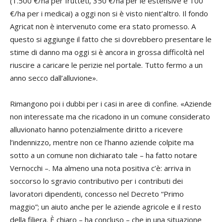
(1.500 €/ha per frutteti, 350 €/ha per le estensive e 100
€/ha per i medicai) a oggi non si è visto nient’altro. Il fondo
Agricat non è intervenuto come era stato promesso. A
questo si aggiunge il fatto che si dovrebbero presentare le
stime di danno ma oggi si è ancora in grossa difficoltà nel
riuscire a caricare le perizie nel portale. Tutto fermo a un
anno secco dall’alluvione».
Rimangono poi i dubbi per i casi in aree di confine. «Aziende
non interessate ma che ricadono in un comune considerato
alluvionato hanno potenzialmente diritto a ricevere
l’indennizzo, mentre non ce l’hanno aziende colpite ma
sotto a un comune non dichiarato tale – ha fatto notare
Vernocchi –. Ma almeno una nota positiva c’è: arriva in
soccorso lo sgravio contributivo per i contributi dei
lavoratori dipendenti, concesso nel Decreto “Primo
maggio”; un aiuto anche per le aziende agricole e il resto
della filiera. È chiaro – ha concluso – che in una situazione