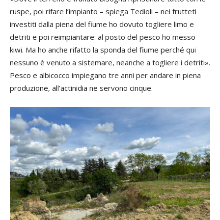
ruspe, poi rifare l’impianto – spiega Tedioli – nei frutteti
investiti dalla piena del fiume ho dovuto togliere limo e
detriti e poi reimpiantare: al posto del pesco ho messo
kiwi. Ma ho anche rifatto la sponda del fiume perché qui
nessuno è venuto a sistemare, neanche a togliere i detriti».
Pesco e albicocco impiegano tre anni per andare in piena
produzione, all’actinidia ne servono cinque.
An
imp
l’h
ce
l’a