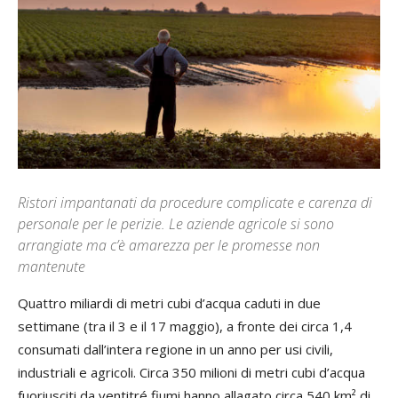
Ristori impantanati da procedure complicate e carenza di
personale per le perizie. Le aziende agricole si sono
arrangiate ma c’è amarezza per le promesse non
mantenute
Quattro miliardi di metri cubi d’acqua caduti in due
settimane (tra il 3 e il 17 maggio), a fronte dei circa 1,4
consumati dall’intera regione in un anno per usi civili,
industriali e agricoli. Circa 350 milioni di metri cubi d’acqua
fuoriusciti da ventitré fiumi hanno allagato circa 540 km² di