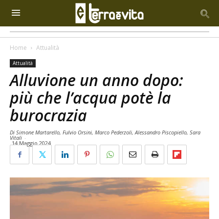
Home
Attualità
Attualità
Alluvione un anno dopo:
più che l’acqua potè la
burocrazia
Di Simone Martarello, Fulvio Orsini, Marco Pederzoli, Alessandro Piscopiello, Sara
Vitali
-
14 Maggio 2024