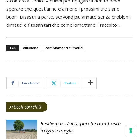
– confessa Tedioli – quindi per ripagare il debito devo
pr
sperare che quest’anno e almeno i prossimi tre siano
Gi
buoni. Disastri a parte, servono più annate senza problemi
climatici o fitosanitari che compromettano il raccolto».
Prev
Next
TAG
alluvione
cambiamenti climatici
Facebook
Twitter
Articoli correlati
Resilienza idrica, perché non basta
irrigare meglio