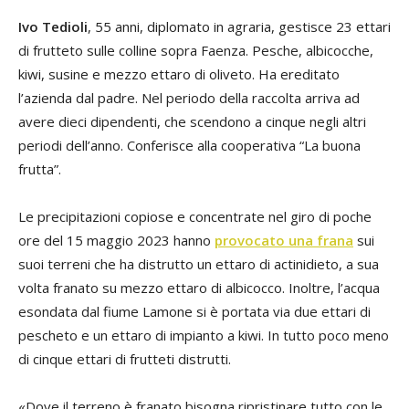
Ivo Tedioli
, 55 anni, diplomato in agraria, gestisce 23 ettari
di frutteto sulle colline sopra Faenza. Pesche, albicocche,
Nel
kiwi, susine e mezzo ettaro di oliveto. Ha ereditato
pio
l’azienda dal padre. Nel periodo della raccolta arriva ad
pr
avere dieci dipendenti, che scendono a cinque negli altri
pr
periodi dell’anno. Conferisce alla cooperativa “La buona
pr
frutta”.
da 
fiu
Le precipitazioni copiose e concentrate nel giro di poche
c’
ore del 15 maggio 2023 hanno
provocato una frana
sui
suoi terreni che ha distrutto un ettaro di actinidieto, a sua
volta franato su mezzo ettaro di albicocco. Inoltre, l’acqua
esondata dal fiume Lamone si è portata via due ettari di
pescheto e un ettaro di impianto a kiwi. In tutto poco meno
di cinque ettari di frutteti distrutti.
«Dove il terreno è franato bisogna ripristinare tutto con le