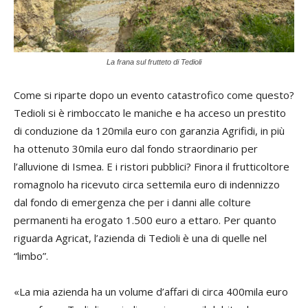
una
st
lav
La frana sul frutteto di Tedioli
«Ab
Come si riparte dopo un evento catastrofico come questo?
co
Tedioli si è rimboccato le maniche e ha acceso un prestito
do
di conduzione da 120mila euro con garanzia Agrifidi, in più
ha
ha ottenuto 30mila euro dal fondo straordinario per
sim
l’alluvione di Ismea. E i ristori pubblici? Finora il frutticoltore
se
romagnolo ha ricevuto circa settemila euro di indennizzo
dal fondo di emergenza che per i danni alle colture
La 
permanenti ha erogato 1.500 euro a ettaro. Per quanto
un
riguarda Agricat, l’azienda di Tedioli è una di quelle nel
fu
“limbo”.
35
fat
«La mia azienda ha un volume d’affari di circa 400mila euro
Il 