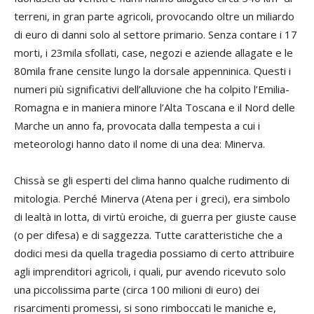
terreni, in gran parte agricoli, provocando oltre un miliardo
di euro di danni solo al settore primario. Senza contare i 17
morti, i 23mila sfollati, case, negozi e aziende allagate e le
80mila frane censite lungo la dorsale appenninica. Questi i
numeri più significativi dell’alluvione che ha colpito l’Emilia-
Romagna e in maniera minore l’Alta Toscana e il Nord delle
Marche un anno fa, provocata dalla tempesta a cui i
meteorologi hanno dato il nome di una dea: Minerva.
Chissà se gli esperti del clima hanno qualche rudimento di
mitologia. Perché Minerva (Atena per i greci), era simbolo
di lealtà in lotta, di virtù eroiche, di guerra per giuste cause
(o per difesa) e di saggezza. Tutte caratteristiche che a
dodici mesi da quella tragedia possiamo di certo attribuire
agli imprenditori agricoli, i quali, pur avendo ricevuto solo
una piccolissima parte (circa 100 milioni di euro) dei
risarcimenti promessi, si sono rimboccati le maniche e,