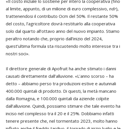
«Il costo iniziale lo sostiene per intero la cooperativa (fino
al limite, appunto, di un milione di euro complessivo,
ndr
),
trattenendosi il contributo Ocm del 50%. Il restante 50%
del costo, l’agricoltore dovrà restituirlo alla cooperativa
solo dal quarto all’ottavo anno del nuovo impianto. Stiamo
peraltro notando che, proprio dall’inizio del 2024,
quest’ultima formula sta riscuotendo molto interesse tra i
nostri soci».
Il direttore generale di Apofruit ha anche stimato i danni
causati direttamente dall’alluvione. «L’anno scorso – ha
detto – abbiamo perso tra produzioni estive e autunnali
400.000 quintali di prodotto. Di questi, la metà mancano
dalla Romagna, e 100.000 quintali da aziende colpite
dall’alluvione. Quindi, possiamo stimare che tale evento ha
inciso nel complesso tra il 20 e il 25%. Dobbiamo infatti
tenere presente che, nel tormentato 2023, molto hanno
influito anche il freddo tardivo, il tornado di inizio luglio e le