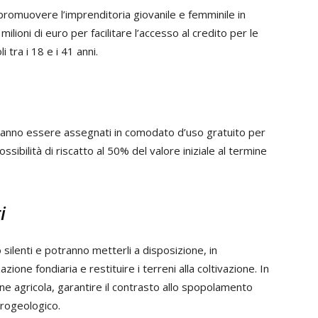
e promuovere l’imprenditoria giovanile e femminile in
ilioni di euro per facilitare l’accesso al credito per le
 tra i 18 e i 41 anni.
anno essere assegnati in comodato d’uso gratuito per
ossibilità di riscatto al 50% del valore iniziale al termine
i
ilenti e potranno metterli a disposizione, in
zione fondiaria e restituire i terreni alla coltivazione. In
 agricola, garantire il contrasto allo spopolamento
drogeologico.