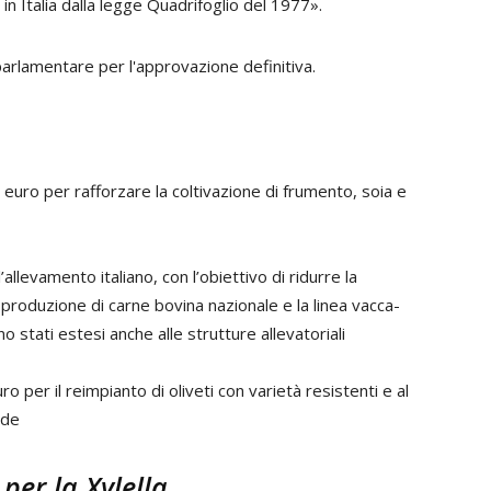
n Italia dalla legge Quadrifoglio del 1977».
 parlamentare per l'approvazione definitiva.
di euro per rafforzare la coltivazione di frumento, soia e
l’allevamento italiano, con l’obiettivo di ridurre la
 produzione di carne bovina nazionale e la linea vacca-
o stati estesi anche alle strutture allevatoriali
uro per il reimpianto di oliveti con varietà resistenti e al
nde
per la Xylella