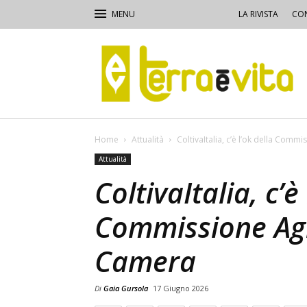
LA RIVISTA
CON
Terra
e
Vita
Home
Attualità
ColtivaItalia, c’è l’ok della Comm
Attualità
ColtivaItalia, c’è
Commissione Agr
Camera
Di
Gaia Gursola
17 Giugno 2026