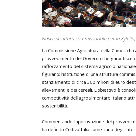
Nasce struttura commissariale per la Xylella, 
La Commissione Agricoltura della Camera ha app
provvedimento del Governo che garantisce oltr
rafforzamento del sistema agricolo nazionale 
figurano: l'istituzione di una struttura commi
stanziamento di circa 300 milioni di euro destin
allevamenti e dei cereali. L'obiettivo è conso
competitività dell'agroalimentare italiano att
sostenibilità.
Commentando l'approvazione del provvediment
ha definito ColtivaItalia come «uno degli interv