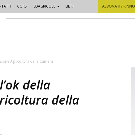
TATTI
CORSI
EDAGRICOLE
LIBRI
ABBONATI / RINN
issione Agricoltura della Camera
 l’ok della
icoltura della