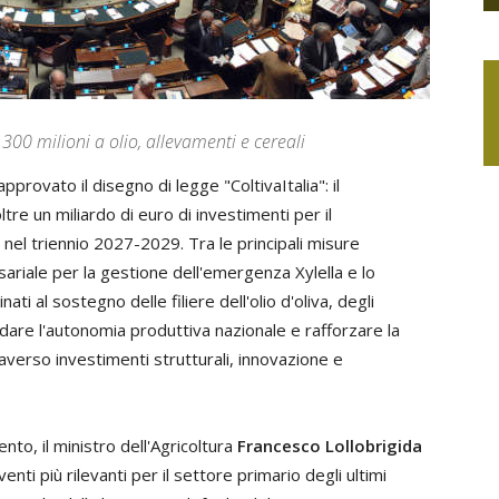
300 milioni a olio, allevamenti e cereali
rovato il disegno di legge "ColtivaItalia": il
e un miliardo di euro di investimenti per il
nel triennio 2027-2029. Tra le principali misure
ssariale per la gestione dell'emergenza Xylella e lo
ati al sostegno delle filiere dell'olio d'oliva, degli
lidare l'autonomia produttiva nazionale e rafforzare la
raverso investimenti strutturali, innovazione e
o, il ministro dell'Agricoltura
Francesco Lollobrigida
enti più rilevanti per il settore primario degli ultimi