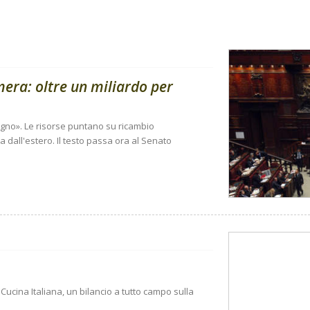
amera: oltre un miliardo per
sogno». Le risorse puntano su ricambio
 dall'estero. Il testo passa ora al Senato
Cucina Italiana, un bilancio a tutto campo sulla