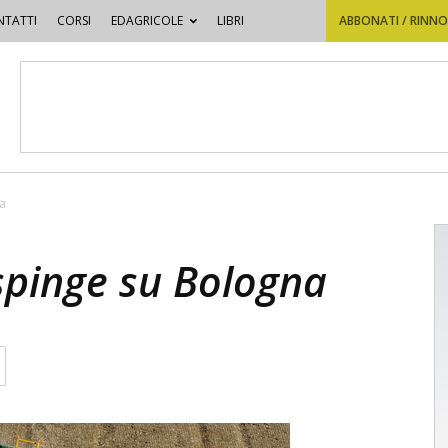
TATTI
CORSI
EDAGRICOLE
LIBRI
ABBONATI / RINN
a
pinge su Bologna