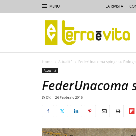
LA RIVISTA
CON
Terra
e
Vita
Home
Attualità
FederUnacoma spinge su Bologn
Attualità
FederUnacoma s
Di T.V.
-
26 Febbraio 2016