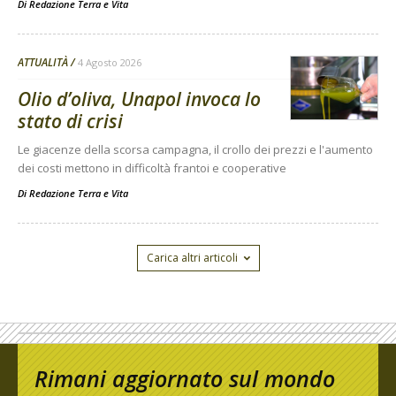
Di
Redazione Terra e Vita
ATTUALITÀ
4 Agosto 2026
Olio d’oliva, Unapol invoca lo
stato di crisi
Le giacenze della scorsa campagna, il crollo dei prezzi e l'aumento
dei costi mettono in difficoltà frantoi e cooperative
Di
Redazione Terra e Vita
Carica altri articoli
Rimani aggiornato sul mondo