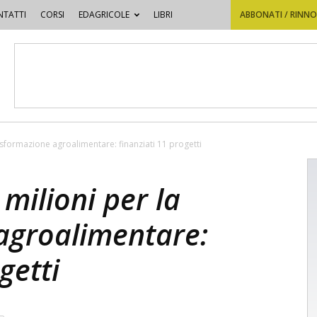
TATTI
CORSI
EDAGRICOLE
LIBRI
ABBONATI / RINN
asformazione agroalimentare: finanziati 11 progetti
milioni per la
agroalimentare:
getti