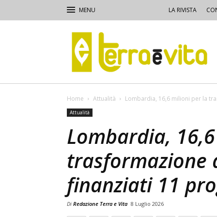
LA RIVISTA
CON
Terra
e
Vita
Home
Attualità
Lombardia, 16,6 milioni per la tr
Attualità
Lombardia, 16,6 
trasformazione 
finanziati 11 pro
Di
Redazione Terra e Vita
8 Luglio 2026