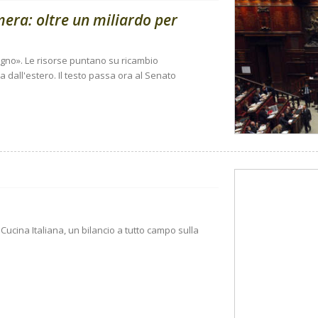
amera: oltre un miliardo per
sogno». Le risorse puntano su ricambio
 dall'estero. Il testo passa ora al Senato
Cucina Italiana, un bilancio a tutto campo sulla