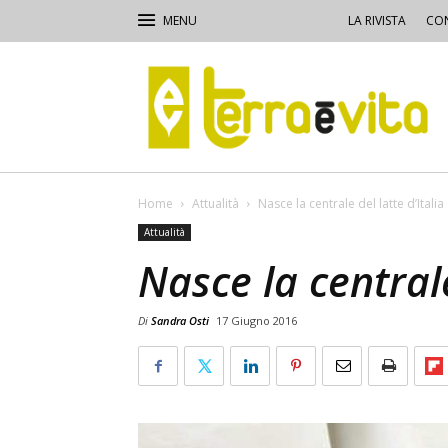
LA RIVISTA
CON
Terra
e
Vita
Home
Attualità
Nasce la centrale del latte d’Italia
Attualità
Nasce la centrale
Di
Sandra Osti
17 Giugno 2016