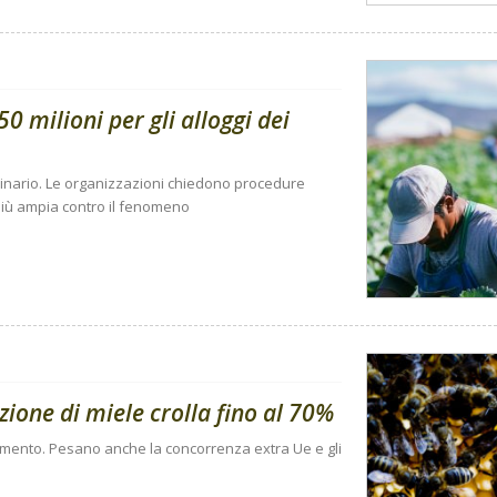
0 milioni per gli alloggi dei
dinario. Le organizzazioni chiedono procedure
a più ampia contro il fenomeno
ione di miele crolla fino al 70%
n aumento. Pesano anche la concorrenza extra Ue e gli