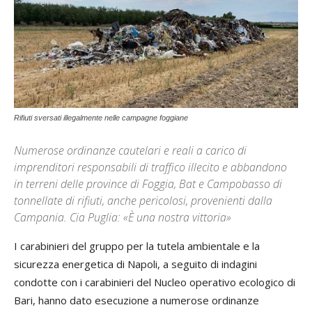
Rifiuti sversati illegalmente nelle campagne foggiane
Numerose ordinanze cautelari e reali a carico di
imprenditori responsabili di traffico illecito e abbandono
in terreni delle province di Foggia, Bat e Campobasso di
tonnellate di rifiuti, anche pericolosi, provenienti dalla
Campania. Cia Puglia: «È una nostra vittoria»
I carabinieri del gruppo per la tutela ambientale e la
sicurezza energetica di Napoli, a seguito di indagini
condotte con i carabinieri del Nucleo operativo ecologico di
Bari, hanno dato esecuzione a numerose ordinanze