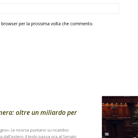
to browser per la prossima volta che commento.
amera: oltre un miliardo per
sogno». Le risorse puntano su ricambio
 dall'estero. Il testo passa ora al Senato