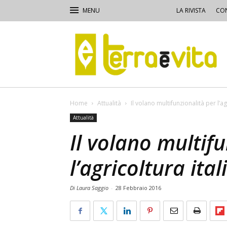
LA RIVISTA
CON
Terra
e
Vita
Home
Attualità
Il volano multifunzionalità per l’ag
Attualità
Il volano multif
l’agricoltura ita
Di Laura Saggio
-
28 Febbraio 2016