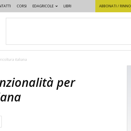
TATTI
CORSI
EDAGRICOLE
LIBRI
ABBONATI / RINN
ricoltura italiana
unzionalità per
liana