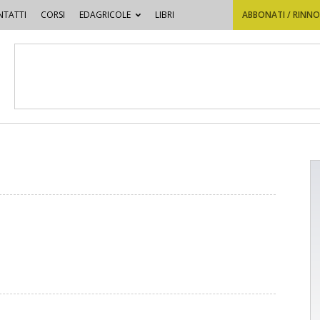
TATTI
CORSI
EDAGRICOLE
LIBRI
ABBONATI / RINN