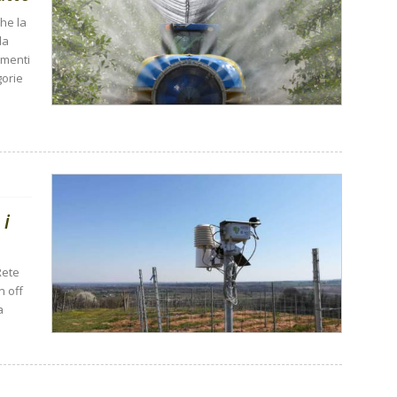
che la
da
tamenti
gorie
 i
Rete
n off
a