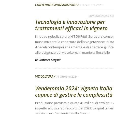
CONTENUTO SPONSORIZZATO
1 Dicembre 2025
contenuto sponso
Tecnologia e innovazione per
trattamenti efficaci in vigneto
Il nuovo nebulizzatore HIT 56 Friuli Sprayers consen
massimizzare la copertura della vegetazione, di tra
4 pareti contemporaneamente e di adattare gli inte
alle esigenze del viticoltore, in maniera flessibile
Di
Costanza Fregoni
VITICOLTURA
14 Ottobre 2024
Vendemmia 2024: vigneto Italia
capace di gestire le complessità
Produzione prevista a quota 41 milioni di ettolitri: 
rispetto allo scarso raccolto del 2023. La qualità tie
grazie ai professionisti della filiera