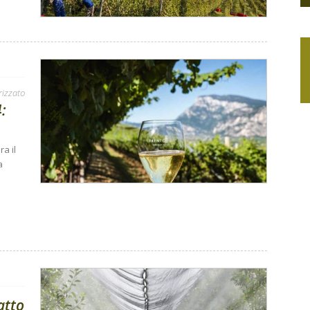
rizzato
:
a il
a
atto