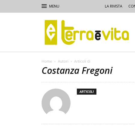
LA RIVISTA
CON
Terra
e
Vita
Home
Autori
Articoli di
Costanza Fregoni
ARTICOLI