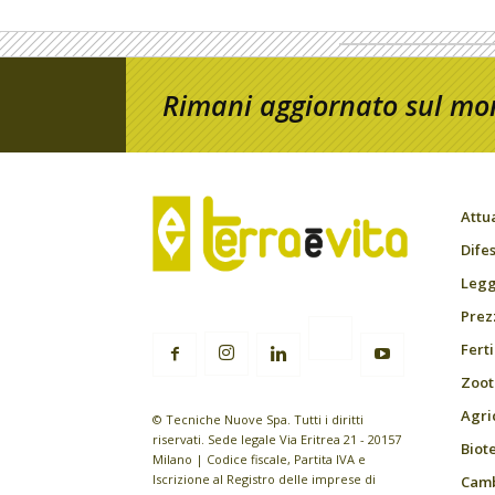
Rimani aggiornato sul mon
Attu
Difes
Leggi
Prez
Fert
Zoot
Agri
© Tecniche Nuove Spa. Tutti i diritti
riservati. Sede legale Via Eritrea 21 - 20157
Biot
Milano | Codice fiscale, Partita IVA e
Iscrizione al Registro delle imprese di
Camb