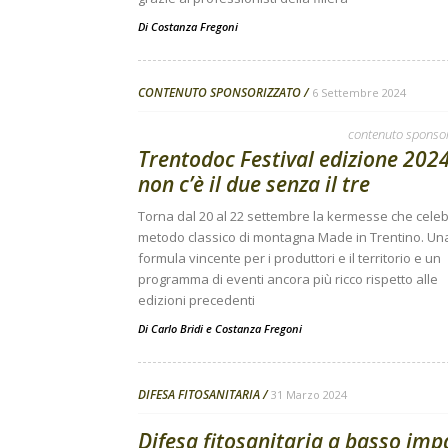
Di
Costanza Fregoni
CONTENUTO SPONSORIZZATO
6 Settembre 2024
contenuto sponso
Trentodoc Festival edizione 2024
non c’è il due senza il tre
Torna dal 20 al 22 settembre la kermesse che celebr
metodo classico di montagna Made in Trentino. Un
formula vincente per i produttori e il territorio e un
programma di eventi ancora più ricco rispetto alle
edizioni precedenti
Di
Carlo Bridi
e
Costanza Fregoni
DIFESA FITOSANITARIA
31 Marzo 2024
Difesa fitosanitaria a basso imp