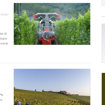
rizzato
te di
ttare
rventi
+7%
ne,