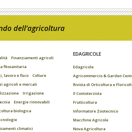
do dell’agricoltura
EDAGRICOLE
alità
Finanziamenti agricoli
a fitosanitaria
Edagricole
, lavoro e fisco
Colture
Agricommercio & Garden Cent
zi agricoli e mercati
Rivista di Orticoltura e Floricol
ilizzazione
Irrigazione
Il Contoterzista
ecnia
Energie rinnovabili
Frutticoltura
coltura biologica
Informatore Zootecnico
ecnologie
Macchine Agricole
iamenti climatici
Nova Agricoltura