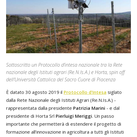
Sottoscritto un Protocollo d’intesa nazionale tra la Rete
nazionale degli Istituti agrari (Re.N.Is.A.) e Horta, spin off
dell’Università Cattolica del Sacro Cuore di Piacenza
È datato 30 agosto 2019 il
Protocollo d’Intesa
siglato
dalla Rete Nazionale degli Istituti Agrari (Re.N.Is.A.) -
rappresentata dalla presidente
Patrizia Marini
- e dal
presidente di Horta Srl
Pierluigi Meriggi
. Un passo
importante che permetterà di estendere il progetto di
formazione all’innovazione in agricoltura a tutti gli Istituti