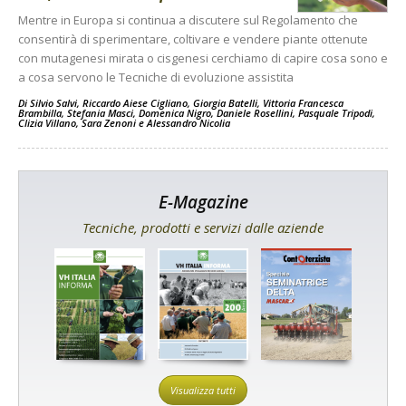
Mentre in Europa si continua a discutere sul Regolamento che
consentirà di sperimentare, coltivare e vendere piante ottenute
con mutagenesi mirata o cisgenesi cerchiamo di capire cosa sono e
a cosa servono le Tecniche di evoluzione assistita
Di
Silvio Salvi
,
Riccardo Aiese Cigliano
,
Giorgia Batelli
,
Vittoria Francesca
Brambilla
,
Stefania Masci
,
Domenica Nigro
,
Daniele Rosellini
,
Pasquale Tripodi
,
Clizia Villano
,
Sara Zenoni
e
Alessandro Nicolia
E-Magazine
Tecniche, prodotti e servizi dalle aziende
Visualizza tutti