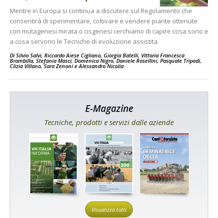
Mentre in Europa si continua a discutere sul Regolamento che
consentirà di sperimentare, coltivare e vendere piante ottenute
con mutagenesi mirata o cisgenesi cerchiamo di capire cosa sono e
a cosa servono le Tecniche di evoluzione assistita
Di
Silvio Salvi
,
Riccardo Aiese Cigliano
,
Giorgia Batelli
,
Vittoria Francesca
Brambilla
,
Stefania Masci
,
Domenica Nigro
,
Daniele Rosellini
,
Pasquale Tripodi
,
Clizia Villano
,
Sara Zenoni
e
Alessandro Nicolia
E-Magazine
Tecniche, prodotti e servizi dalle aziende
Visualizza tutti