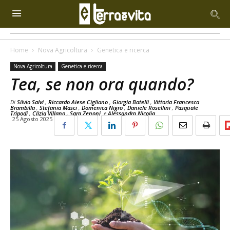
Home
Nova Agricoltura
Genetica e ricerca
Nova Agricoltura
Genetica e ricerca
Tea, se non ora quando?
Di
Silvio Salvi
,
Riccardo Aiese Cigliano
,
Giorgia Batelli
,
Vittoria Francesca
Brambilla
,
Stefania Masci
,
Domenica Nigro
,
Daniele Rosellini
,
Pasquale
Tripodi
,
Clizia Villano
,
Sara Zenoni
e
Alessandro Nicolia
25 Agosto 2025