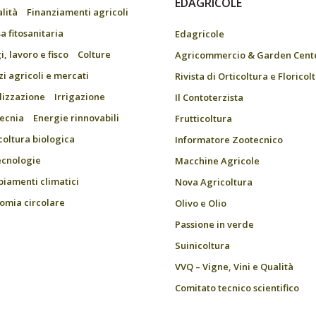
EDAGRICOLE
alità
Finanziamenti agricoli
a fitosanitaria
Edagricole
, lavoro e fisco
Colture
Agricommercio & Garden Cent
zi agricoli e mercati
Rivista di Orticoltura e Floricol
ilizzazione
Irrigazione
Il Contoterzista
ecnia
Energie rinnovabili
Frutticoltura
coltura biologica
Informatore Zootecnico
ecnologie
Macchine Agricole
iamenti climatici
Nova Agricoltura
omia circolare
Olivo e Olio
Passione in verde
Suinicoltura
VVQ – Vigne, Vini e Qualità
Comitato tecnico scientifico