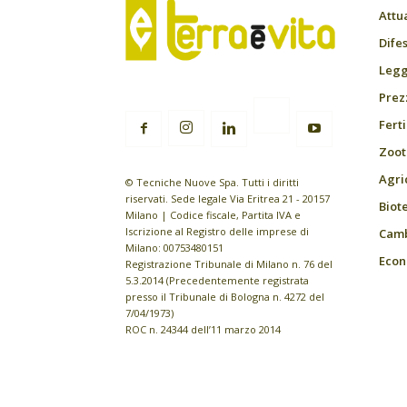
Attu
Difes
Leggi
Prez
Fert
Zoot
Agri
© Tecniche Nuove Spa. Tutti i diritti
riservati. Sede legale Via Eritrea 21 - 20157
Biot
Milano | Codice fiscale, Partita IVA e
Iscrizione al Registro delle imprese di
Camb
Milano: 00753480151
Econ
Registrazione Tribunale di Milano n. 76 del
5.3.2014 (Precedentemente registrata
presso il Tribunale di Bologna n. 4272 del
7/04/1973)
ROC n. 24344 dell’11 marzo 2014