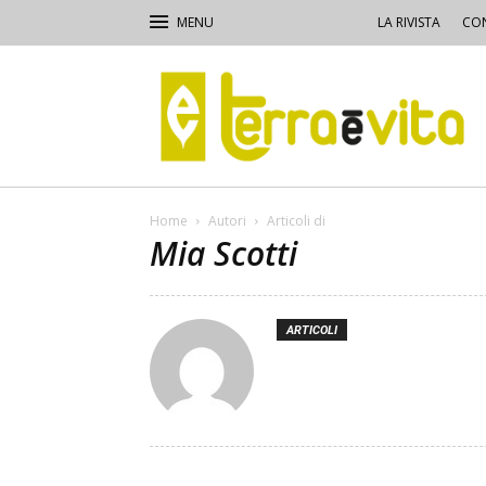
LA RIVISTA
CON
Terra
e
Vita
Home
Autori
Articoli di
Mia Scotti
ARTICOLI