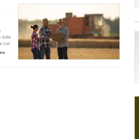
e
e dalle
ai Gal
sco