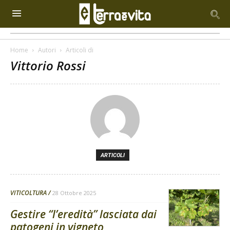
Home
Autori
Articoli di
Vittorio Rossi
ARTICOLI
VITICOLTURA
28 Ottobre 2025
Gestire “l’eredità” lasciata dai
patogeni in vigneto