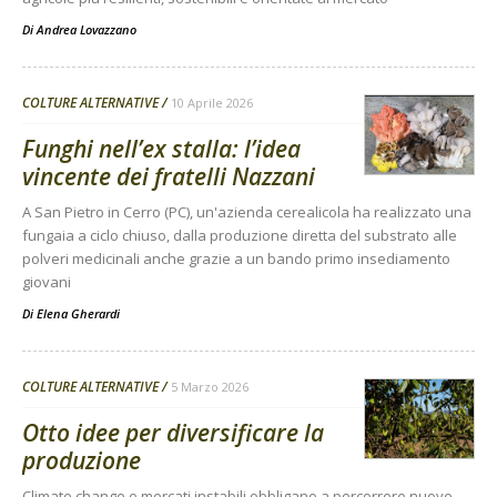
Di
Andrea Lovazzano
COLTURE ALTERNATIVE
10 Aprile 2026
Funghi nell’ex stalla: l’idea
vincente dei fratelli Nazzani
A San Pietro in Cerro (PC), un'azienda cerealicola ha realizzato una
fungaia a ciclo chiuso, dalla produzione diretta del substrato alle
polveri medicinali anche grazie a un bando primo insediamento
giovani
Di
Elena Gherardi
COLTURE ALTERNATIVE
5 Marzo 2026
Otto idee per diversificare la
produzione
Climate change e mercati instabili obbligano a percorrere nuove