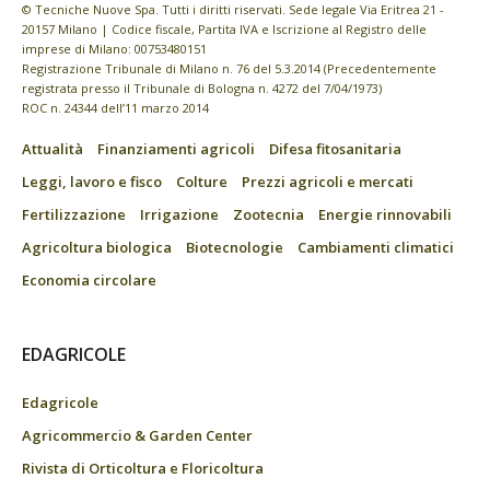
© Tecniche Nuove Spa. Tutti i diritti riservati. Sede legale Via Eritrea 21 -
20157 Milano | Codice fiscale, Partita IVA e Iscrizione al Registro delle
imprese di Milano: 00753480151
Registrazione Tribunale di Milano n. 76 del 5.3.2014 (Precedentemente
registrata presso il Tribunale di Bologna n. 4272 del 7/04/1973)
ROC n. 24344 dell’11 marzo 2014
Attualità
Finanziamenti agricoli
Difesa fitosanitaria
Leggi, lavoro e fisco
Colture
Prezzi agricoli e mercati
Fertilizzazione
Irrigazione
Zootecnia
Energie rinnovabili
Agricoltura biologica
Biotecnologie
Cambiamenti climatici
Economia circolare
EDAGRICOLE
Edagricole
Agricommercio & Garden Center
Rivista di Orticoltura e Floricoltura