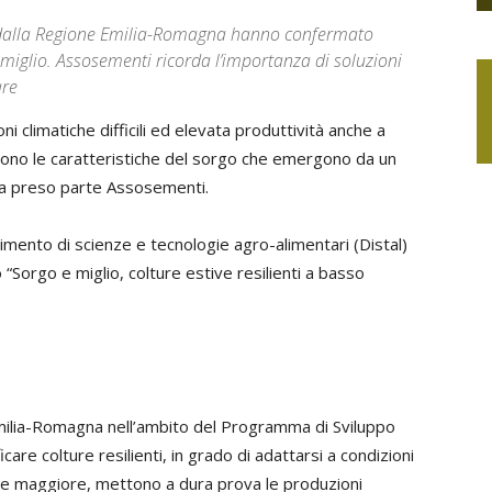
ato dalla Regione Emilia-Romagna hanno confermato
miglio. Assosementi ricorda l’importanza di soluzioni
are
i climatiche difficili ed elevata produttività anche a
. Sono le caratteristiche del sorgo che emergono da un
ha preso parte Assosementi.
imento di scienze e tecnologie agro-alimentari (Distal)
 “Sorgo e miglio, colture estive resilienti a basso
Emilia-Romagna nell’ambito del Programma di Sviluppo
care colture resilienti, in grado di adattarsi a condizioni
e maggiore, mettono a dura prova le produzioni