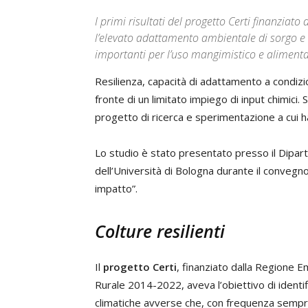
I primi risultati del progetto Certi finanzi
l’elevato adattamento ambientale di sorgo e 
importanti per l’uso mangimistico e aliment
Resilienza, capacità di adattamento a condizion
fronte di un limitato impiego di input chimici
progetto di ricerca e sperimentazione a cui 
Lo studio è stato presentato presso il Dipart
dell’Università di Bologna durante il convegno
impatto”.
Colture resilienti
Il
progetto Certi
, finanziato dalla Regione 
Rurale 2014-2022, aveva l’obiettivo di identifi
climatiche avverse che, con frequenza sempr