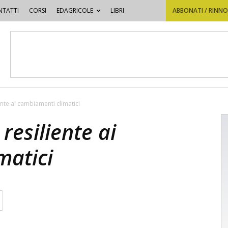
TATTI
CORSI
EDAGRICOLE
LIBRI
ABBONATI / RINN
ente ai cambiamenti climatici
resiliente ai
matici