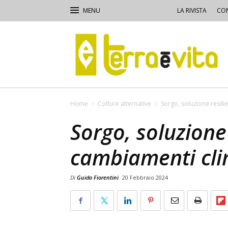
LA RIVISTA
CON
Terra
e
Vita
Home
Colture alternative
Sorgo, soluzione resili
Sorgo, soluzione 
cambiamenti cli
Di
Guido Fiorentini
20 Febbraio 2024