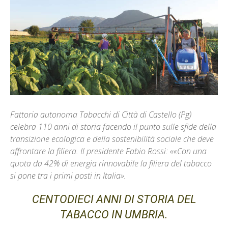
Fattoria autonoma Tabacchi di Città di Castello (Pg)
celebra 110 anni di storia facendo il punto sulle sfide della
transizione ecologica e della sostenibilità sociale che deve
affrontare la filiera. Il presidente Fabio Rossi: ««Con una
quota da 42% di energia rinnovabile la filiera del tabacco
si pone tra i primi posti in Italia».
CENTODIECI ANNI DI STORIA DEL
TABACCO IN UMBRIA.