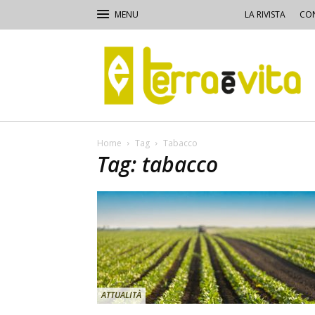
LA RIVISTA
CON
Terra
e
Vita
Home
Tag
Tabacco
Tag: tabacco
ATTUALITÀ