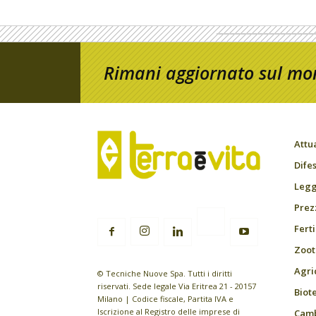
Rimani aggiornato sul mon
Attu
Difes
Leggi
Prez
Fert
Zoot
Agri
© Tecniche Nuove Spa. Tutti i diritti
riservati. Sede legale Via Eritrea 21 - 20157
Biot
Milano | Codice fiscale, Partita IVA e
Iscrizione al Registro delle imprese di
Camb