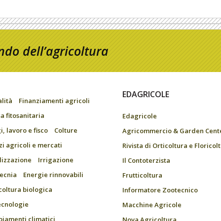
do dell’agricoltura
EDAGRICOLE
alità
Finanziamenti agricoli
a fitosanitaria
Edagricole
, lavoro e fisco
Colture
Agricommercio & Garden Cent
zi agricoli e mercati
Rivista di Orticoltura e Floricol
ilizzazione
Irrigazione
Il Contoterzista
ecnia
Energie rinnovabili
Frutticoltura
coltura biologica
Informatore Zootecnico
ecnologie
Macchine Agricole
iamenti climatici
Nova Agricoltura