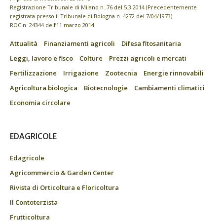
Registrazione Tribunale di Milano n. 76 del 5.3.2014 (Precedentemente
registrata presso il Tribunale di Bologna n. 4272 del 7/04/1973)
ROC n. 24344 dell’11 marzo 2014
Attualità
Finanziamenti agricoli
Difesa fitosanitaria
Leggi, lavoro e fisco
Colture
Prezzi agricoli e mercati
Fertilizzazione
Irrigazione
Zootecnia
Energie rinnovabili
Agricoltura biologica
Biotecnologie
Cambiamenti climatici
Economia circolare
EDAGRICOLE
Edagricole
Agricommercio & Garden Center
Rivista di Orticoltura e Floricoltura
Il Contoterzista
Frutticoltura