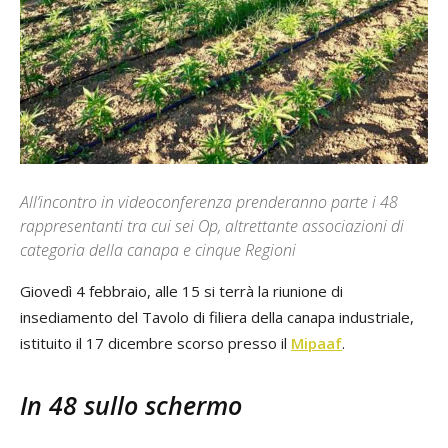
All’incontro in videoconferenza prenderanno parte i 48
rappresentanti tra cui sei Op, altrettante associazioni di
categoria della canapa e cinque Regioni
Giovedì 4 febbraio, alle 15 si terrà la riunione di
insediamento del Tavolo di filiera della canapa industriale,
istituito il 17 dicembre scorso presso il
Mipaaf
.
In 48 sullo schermo