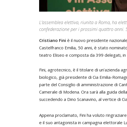
L’assemblea elettiva, riunita a Roma, ha elet
confederazione per i prossimi quattro anni.
Cristiano Fini
è il nuovo presidente nazional
Castelfranco Emilia, 50 anni, è stato nominato
teatro Eliseo e composta da 399 delegati, in r
Fini, agrotecnico
, è il
titolare di un’azienda agri
biologico,
già
presidente di Cia Emilia-Romag
parte del Consiglio di amministrazione di Cant
Camerale di Modena.
Ora sarà alla guida dell
succedendo a Dino Scanavino, al vertice di Cia 
Appena proclamato, Fini ha voluto ringraziare 
e il suo antagonista in campagna elettorale Lu