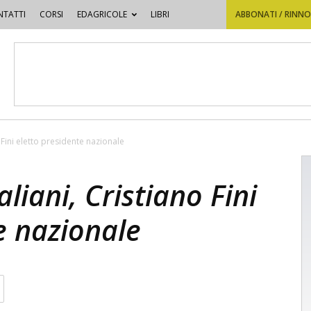
TATTI
CORSI
EDAGRICOLE
LIBRI
ABBONATI / RINN
o Fini eletto presidente nazionale
aliani, Cristiano Fini
e nazionale