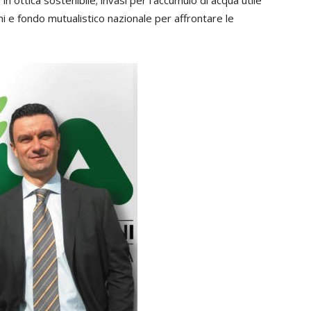
in ottica sostenibile; invasi per l’accumulo di acqua utile
oni e fondo mutualistico nazionale per affrontare le