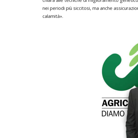
chiara alle tecniche di miglioramento genetico 
nei periodi più siccitosi, ma anche assicurazi
calamità».