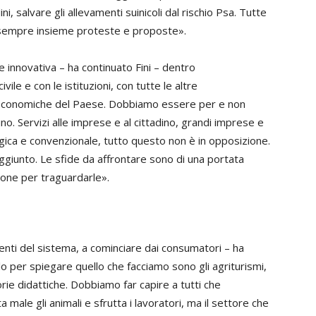
ni, salvare gli allevamenti suinicoli dal rischio Psa. Tutte
sempre insieme proteste e proposte».
 e innovativa – ha continuato Fini – dentro
ivile e con le istituzioni,
con tutte le altre
economiche del Paese.
Dobbiamo essere per e non
o. Servizi alle imprese e al cittadino, grandi imprese e
ogica e convenzionale, tutto questo non è in opposizione.
aggiunto.
Le sfide da affrontare sono di una portata
one per traguardarle».
enti del sistema, a cominciare dai consumatori
–
ha
olo per spiegare quello che facciamo sono gli agriturismi,
ttorie didattiche. Dobbiamo far capire a tutti che
ta male gli animali e sfrutta i lavoratori, ma il settore che