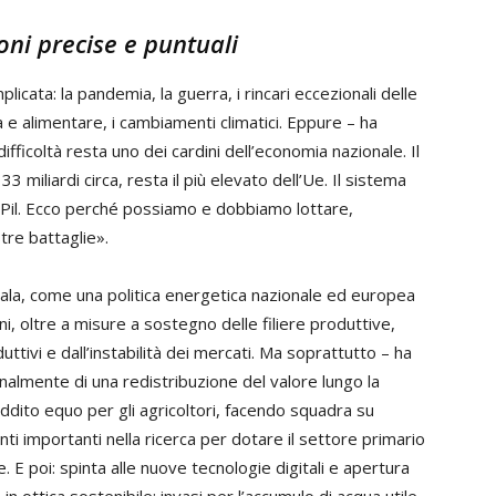
oni precise e puntuali
ata: la pandemia, la guerra, i rincari eccezionali delle
ca e alimentare, i cambiamenti climatici. Eppure – ha
difficoltà resta uno dei cardini dell’economia nazionale. Il
 33 miliardi circa, resta il più elevato dell’Ue. Il sistema
l Pil. Ecco perché possiamo e dobbiamo lottare,
tre battaglie».
cala, come una politica energetica nazionale ed europea
oni, oltre a misure a sostegno delle filiere produttive,
duttivi e dall’instabilità dei mercati. Ma soprattutto – ha
finalmente di una redistribuzione del valore lungo la
eddito equo per gli agricoltori, facendo squadra su
i importanti nella ricerca per dotare
il settore primario
e. E poi: spinta alle nuove tecnologie digitali e apertura