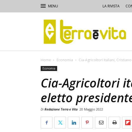
LA RIVISTA
CON
Terra
e
Vita
Home
Economia
Cia-Agricoltori italiani, Cristian
Economia
Cia-Agricoltori it
eletto president
Di
Redazione Terra e Vita
20 Maggio 2022