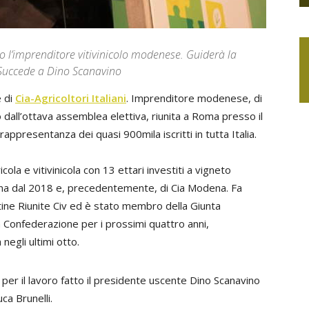
to l’imprenditore vitivinicolo modenese. Guiderà la
 Succede a Dino Scanavino
e di
Cia-Agricoltori Italiani
. Imprenditore modenese, di
 dall’ottava assemblea elettiva, riunita a Roma presso il
appresentanza dei quasi 900mila iscritti in tutta Italia.
cola e vitivinicola con 13 ettari investiti a vigneto
na dal 2018
e, precedentemente,
di
Cia Modena. Fa
ine Riunite Civ
ed è stato membro della Giunta
a Confederazione per i prossimi quattro anni,
negli ultimi otto.
per il lavoro fatto il presidente uscente Dino Scanavino
ca Brunelli.