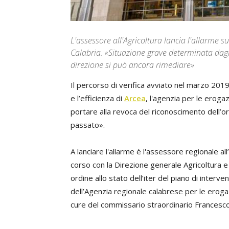
L'assessore all'Agricoltura lancia l'allarme 
Calabria. «Situazione grave determinata dagli
direzione si può ancora rimediare»
Il percorso di verifica avviato nel marzo 201
e l’efficienza di
Arcea
, l'agenzia per le eroga
portare alla revoca del riconoscimento dell’o
passato».
A lanciare l'allarme è l'assessore regionale al
corso con la Direzione generale Agricoltura e
ordine allo stato dell’iter del piano di inter
dell’Agenzia regionale calabrese per le erogazi
cure del commissario straordinario Francesco