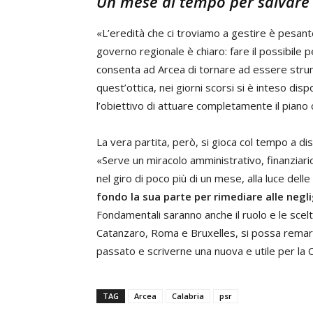
Un mese di tempo per salvare
«L’eredità che ci troviamo a gestire è pesant
governo regionale è chiaro: fare il possibil
consenta ad Arcea di tornare ad essere strume
quest’ottica, nei giorni scorsi si è inteso d
l’obiettivo di attuare completamente il piano 
La vera partita, però, si gioca col tempo a di
«Serve un miracolo amministrativo, finanziario e
nel giro di poco più di un mese, alla luce de
fondo la sua parte per rimediare alle negli
Fondamentali saranno anche il ruolo e le scelt
Catanzaro, Roma e Bruxelles, si possa remare 
passato e scriverne una nuova e utile per la C
TAG
Arcea
Calabria
psr