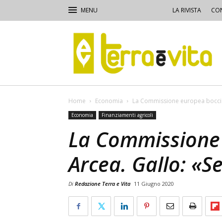
LA RIVISTA
CON
Terra
e
Vita
Home
Economia
La Commissione europea boccia 
Economia
Finanziamenti agricoli
La Commissione
Arcea. Gallo: «S
Di
Redazione Terra e Vita
11 Giugno 2020