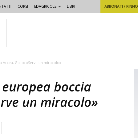
TATTI
CORSI
EDAGRICOLE
LIBRI
ABBONATI / RINN
Arcea. Gallo: «Serve un miracolo»
 europea boccia
erve un miracolo»