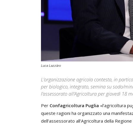
Luca Lazzàro
L’organizzazione agricola contesta, in partic
per biologico, integrato, semina su sodo/mi
l’assessorato all’Agricoltura per giovedì 18 
Per
Confagricoltura Puglia
«l’agricoltura pu
queste ragioni ha organizzato una manifestaz
dell’assessorato all’Agricoltura della Region