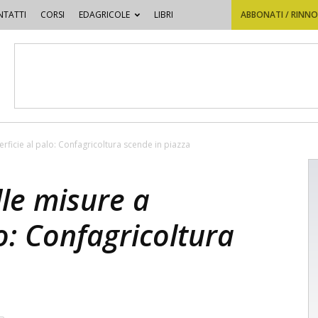
TATTI
CORSI
EDAGRICOLE
LIBRI
ABBONATI / RINN
erficie al palo: Confagricoltura scende in piazza
lle misure a
lo: Confagricoltura