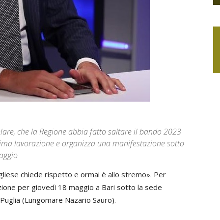
olare, che la Regione abbia fatto saltare il bando 2023
nima lavorazione e organizza una manifestazione sotto
maggio
gliese chiede rispetto e ormai è allo stremo». Per
ione per giovedì 18 maggio a Bari sotto la sede
e Puglia (Lungomare Nazario Sauro).