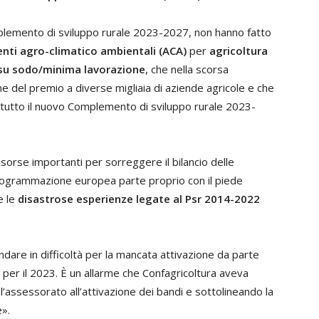
plemento di sviluppo rurale 2023-2027, non hanno fatto
enti agro-climatico ambientali (ACA)
per
agricoltura
 su sodo/minima lavorazione
, che nella scorsa
del premio a diverse migliaia di aziende agricole e che
 tutto il nuovo Complemento di sviluppo rurale 2023-
 risorse importanti per sorreggere il bilancio delle
rogrammazione europea parte proprio con il piede
e le
disastrose esperienze legate al Psr 2014-2022
are in difficoltà per la mancata attivazione da parte
 per il 2023. È un allarme che Confagricoltura aveva
 l’assessorato all’attivazione dei bandi e sottolineando la
e».