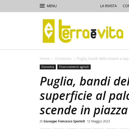
LA RIVISTA
CON
Terra
e
Vita
Home
Economia
Puglia, bandi delle misure a sup
Economia
Finanziamenti agricoli
Puglia, bandi de
superficie al pa
scende in piazza
Di
Giuseppe Francesco Sportelli
12 Maggio 2023