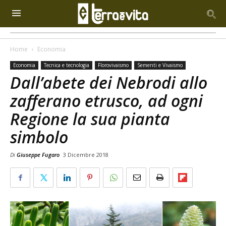
Home
Economia
Economia
Tecnica e tecnologia
Florovivaismo
Sementi e Vivaismo
Dall’abete dei Nebrodi allo
zafferano etrusco, ad ogni
Regione la sua pianta
simbolo
Di
Giuseppe Fugaro
3 Dicembre 2018