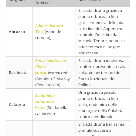
"eletta"
Si tratta di una graziosa
pianta erbacea a fiori
gialli, endemica delle più
Adonis distorta
alte cime dell'Appennino
Abruzzo
Ten.
(Adonide
centrale. Descritta da
curvata),
Michele Tenore, botanico
ottocentesco di origine
abruzzese.
Pinus heldreichii
Si tratta di una maestosa
Christ
conifera, presente in Italia
Basilicata
subsp.
leucodermis
soltanto nei territori del
(Antoine) E.Murray
Parco Nazionale del
(Pino loricato)
Pollino.
Una graziosa piccola
Soldanella
pianta erbacea a fiori
calabrella
Calabria
viola, endemica delle
Kress
(Soldanella
montagne della Calabria
calabrese)
centro-meridionale
Si tratta di una bellissima
primula costiera a