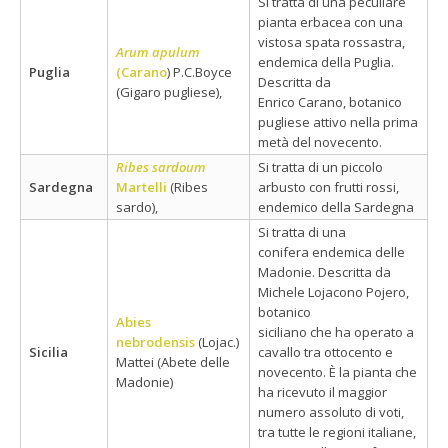
Si tratta di una peculiare
pianta erbacea con una
vistosa spata rossastra,
Arum apulum
endemica della Puglia.
Puglia
(Carano
) P.C.Boyce
Descritta da
(Gigaro pugliese),
Enrico Carano, botanico
pugliese attivo nella prima
metà del novecento.
Ribes sardoum
Si tratta di un piccolo
Sardegna
Martelli
(Ribes
arbusto con frutti rossi,
sardo),
endemico della Sardegna
Si tratta di una
conifera endemica delle
Madonie. Descritta da
Michele Lojacono Pojero,
botanico
Abies
siciliano che ha operato a
nebrodensis
(Lojac.)
Sicilia
cavallo tra ottocento e
Mattei (Abete delle
novecento. È la pianta che
Madonie)
ha ricevuto il maggior
numero assoluto di voti,
tra tutte le regioni italiane,