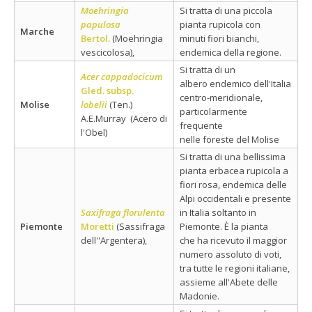
Moehringia
Si tratta di una piccola
papulosa
pianta rupicola con
Marche
Bertol.
(Moehringia
minuti fiori bianchi,
vescicolosa),
endemica della regione.
Si tratta di un
Acer cappadocicum
albero endemico dell'Italia
Gled. subsp.
centro-meridionale,
Molise
lobelii
(Ten.)
particolarmente
A.E.Murray (Acero di
frequente
l'Obel)
nelle foreste del Molise
Si tratta di una bellissima
pianta erbacea rupicola a
fiori rosa, endemica delle
Alpi occidentali e presente
Saxifraga florulenta
in Italia soltanto in
Piemonte
Moretti
(Sassifraga
Piemonte. È la pianta
dell''Argentera),
che ha ricevuto il maggior
numero assoluto di voti,
tra tutte le regioni italiane,
assieme all'Abete delle
Madonie.