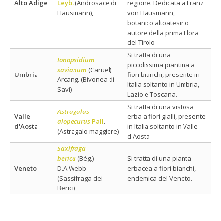
Alto Adige
Leyb.
(Androsace di
regione. Dedicata a Franz
Hausmann),
von Hausmann,
botanico altoatesino
autore della prima Flora
del Tirolo
Si tratta di una
Ionopsidium
piccolissima piantina a
savianum
(Caruel)
Umbria
fiori bianchi, presente in
Arcang. (Bivonea di
Italia soltanto in Umbria,
Savi)
Lazio e Toscana.
Si tratta di una vistosa
Astragalus
Valle
erba a fiori gialli, presente
alopecurus
Pall
.
d'Aosta
in Italia soltanto in Valle
(Astragalo maggiore)
d'Aosta
Saxifraga
berica
(Bég.)
Si tratta di una pianta
Veneto
D.A.Webb
erbacea a fiori bianchi,
(Sassifraga dei
endemica del Veneto.
Berici)