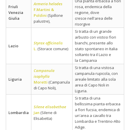
Una pianta erbacea a fiori
Armeria helodes
Friuli
rosa, endemica della
F.Martini &
Venezia
regione, dove
Poldini
(Spillone
Giulia
cresce nell'area delle
palustre),
risorgive
Si tratta di un grande
arbusto con vistosi fiori
Styrax officinalis
bianchi, presente allo
Lazio
L.
(Storace comune)
stato spontaneo in Italia
soltanto tra il Lazio e
la Campania
Si tratta di una vistosa
Campanula
campanula rupicola, con
isophylla
Liguria
areale limitato alla sola
Moretti
(Campanula
area di Capo Noli in
di Capo Noli),
Liguria.
Si tratta di una
bellissima pianta erbacea
Silene elisabethae
a fiori fucsia, endemica di
Lombardia
Jan
(Silene di
un'area a cavallo tra
Elisabetta)
Lombardia e Trentino-Alto
Adige.