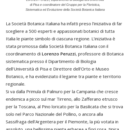
di Pisa e coordinatore del Gruppo per la Floristica,
Sistematica ed Evoluzione della Società Botanica Italiana
La Società Botanica Italiana ha infatti preso l’iniziativa di far
scegliere a 500 esperti e appassionati botanici di tutta
Italia le piante simbolo di ciascuna regione. L’iniziativa è
stata promossa dalla Società Botanica Italiana con il
coordinamento di
Lorenzo Peruzzi
, professore di Botanica
sistematica presso il Dipartimento di Biologia
dell'Università di Pisa e Direttore dell'Orto e Museo
Botanico, e ha evidenziato il legame tra piante e territorio
regionale.
Si va dalla Primula di Palinuro per la Campania che cresce
endemica a picco sul mar Tirreno, allo Zafferano etrusco
per la Toscana, al Pino loricato per la Basilicata che si trova
solo nel Parco Nazionale del Pollino, o ancora alla
Sassifraga dell'Argentera per il Piemonte, la più votata in
assoluto, una bellissima pianta erbacea a fiori rosa, tipica