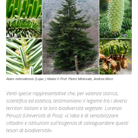
Abies nebrodensis (Lojac.) Mattei © Prof. Pietro Minissale, Andrea Moro
Venti specie rappresentative che, per valenza storica,
scientifica ed estetica, testimoniano il legame tra i diversi
territori italiani e la loro biodiversità vegetale. Lorenzo
Peruzzi (Università di Pisa): «L'idea è di sensibilizzare
cittadini e istituzioni sull'esigenza di salvaguardare questi
tesori di biodiversità».