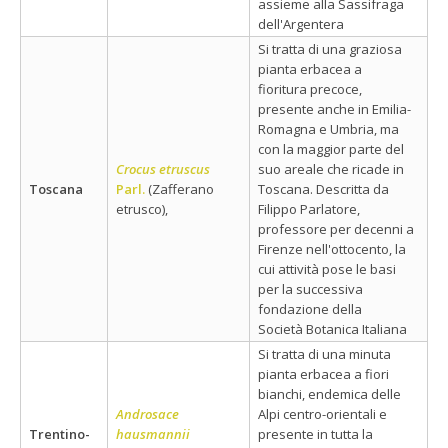
assieme alla Sassifraga
dell'Argentera
Si tratta di una graziosa
pianta erbacea a
fioritura precoce,
presente anche in Emilia-
Romagna e Umbria, ma
con la maggior parte del
Crocus etruscus
suo areale che ricade in
Toscana
Parl.
(Zafferano
Toscana. Descritta da
etrusco),
Filippo Parlatore,
professore per decenni a
Firenze nell'ottocento, la
cui attività pose le basi
per la successiva
fondazione della
Società Botanica Italiana
Si tratta di una minuta
pianta erbacea a fiori
bianchi, endemica delle
Androsace
Alpi centro-orientali e
Trentino-
hausmannii
presente in tutta la