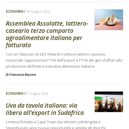
ECONOMIA
18 Giugno 2026
Assemblea Assolatte, lattiero-
caseario terzo comparto
agroalimentare italiano per
fatturato
Con un fatturato di 28,5 miliardi il settore lattiero caseario
nazionale rappresenta l’11% dell’export e l’11% del giro d'affari alla
produzione dell’intera industria alimentare italiana
Di
Francesca Baccino
ECONOMIA
9 Giugno 2026
Uva da tavola italiana: via
libera all’export in Sudafrica
L'intesa firmata a Cape Town dai ministri Lollobrigida e
Steenhuisen apre nuove opportunità e amplia gli sbocchi