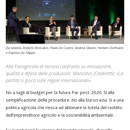
Da sinistra, Roberto Roncalvo, Paolo De Castro, Andrea Olivero, Herbert Dorfmann
e Fabrizio De Filippis
Alla Fieragricola di Verona confronto su innovazione,
qualità e difesa delle produzioni. Moncalvo (Coldiretti): «La
partita si gioca sulle regole internazionali».
No a tagli di budget per la futura Pac post-2020. Sì alla
semplificazione delle procedure. No alla burocrazia. Sì a una
politica agricola che riesca ad abbinare la tutela del reddito
dell’imprenditore agricolo e la sostenibilità ambientale.
Su questi punti la visione del mondo agricolo, di quello