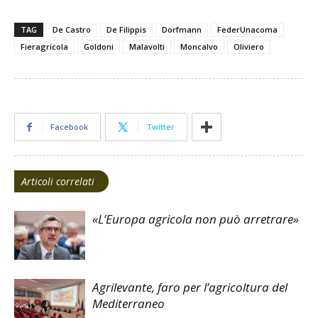
TAG
De Castro
De Filippis
Dorfmann
FederUnacoma
Fieragricola
Goldoni
Malavolti
Moncalvo
Oliviero
Facebook
Twitter
Articoli correlati
«L’Europa agricola non può arretrare»
Agrilevante, faro per l’agricoltura del
Mediterraneo