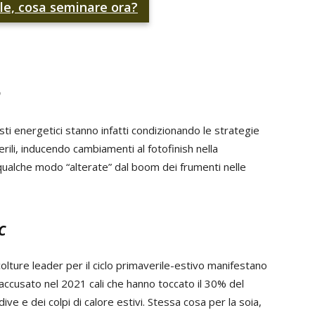
lle, cosa seminare ora?
h
sti energetici stanno infatti condizionando le strategie
rili, inducendo cambiamenti al fotofinish nella
in qualche modo “alterate” dal boom dei frumenti nelle
c
colture leader per il ciclo primaverile-estivo manifestano
 accusato nel 2021 cali che hanno toccato il 30% del
ive e dei colpi di calore estivi. Stessa cosa per la soia,