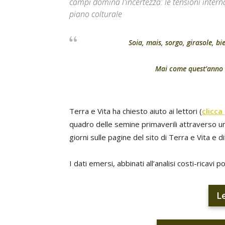
campi domina l'incertezza: le tensioni interna
piano colturale
Soia, mais, sorgo, girasole, b
Mai come quest’anno è 
Terra e Vita ha chiesto aiuto ai lettori (
clicca
quadro delle semine primaverili attraverso un
giorni sulle pagine del sito di Terra e Vita e di
I dati emersi, abbinati all’analisi costi-ricavi 
L