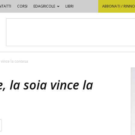
TATTI
CORSI
EDAGRICOLE
LIBRI
ABBONATI / RINN
 vince la contesa
 la soia vince la