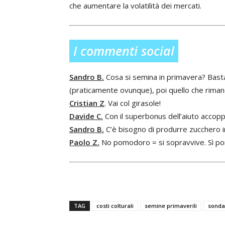
che aumentare la volatilità dei mercati.
I commenti social
Sandro B.
Cosa si semina in primavera? Basta
(praticamente ovunque), poi quello che rimane l
Cristian Z
. Vai col girasole!
Davide C.
Con il superbonus dell’aiuto accopp
Sandro B.
C’è bisogno di produrre zucchero in 
Paolo Z.
No pomodoro = si sopravvive. Sì pomo
TAG
costi colturali
semine primaverili
sonda