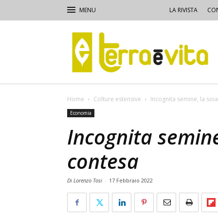
LA RIVISTA
CON
Terra
e
Vita
Home
Colture estensive
Incognita semine, la soia
Economia
Incognita semine,
contesa
Di Lorenzo Tosi
-
17 Febbraio 2022