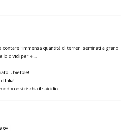
 contare l’immensa quantità di terreni seminati a grano
o dividi per 4.....
iato… bietole!
Italia!
doro=si rischia il suicidio.
ggio