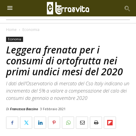
Home
Economia
Economia
Leggera frenata per i
consumi di ortofrutta nei
primi undici mesi del 2020
I dati dell’Osservatorio di mercato del Cso Italy indicano un
incremento del 5% a valore a compensazione del calo dei
consumi da gennaio a novembre 2020
Di
Francesca Baccino
3 Febbraio 2021