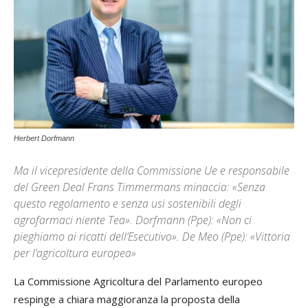
Herbert Dorfmann
Ma il vicepresidente della Commissione Ue e responsabile
del Green Deal Frans Timmermans minaccia: «Senza
questo regolamento e senza usi sostenibili degli
agrofarmaci niente Tea». Dorfmann (Ppe): «Non ci
pieghiamo ai ricatti dell’Esecutivo». De Meo (Ppe): «Vittoria
per l’agricoltura europea»
La Commissione Agricoltura del Parlamento europeo
respinge a chiara maggioranza la proposta della