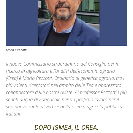
Mario Pezzotti
Il nuovo Commissario straordinario del Consiglio per la
ricerca in agricoltura e l’analisi dell’economia agraria
(Crea) è Mario Pezzotti. Ordinario di genetica agraria, tra i
più valenti ricercatori nell'ambito delle Tea e apprezzato
collaboratore delle nostre riviste. Al professor Pezzotti i più
sentiti auguri di Edagricole per un proficuo lavoro per il
suo nuovo ruolo al vertice della ricerca agricola pubblica
italiana
DOPO ISMEA, IL CREA.