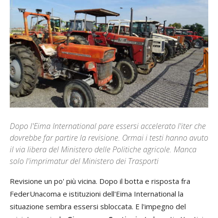
Dopo l'Eima International pare essersi accelerato l'iter che
dovrebbe far partire la revisione. Ormai i testi hanno avuto
il via libera del Ministero delle Politiche agricole. Manca
solo l'imprimatur del Ministero dei Trasporti
Revisione un po' più vicina. Dopo il botta e risposta fra
FederUnacoma e istituzioni dell'Eima International la
situazione sembra essersi sbloccata. E l'impegno del