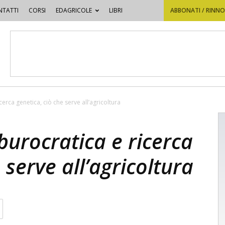
TATTI
CORSI
EDAGRICOLE
LIBRI
ABBONATI / RINN
erca genetica, ciò che serve all’agricoltura
burocratica e ricerca
 serve all’agricoltura