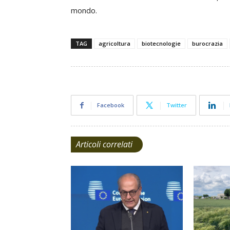
mondo.
TAG
agricoltura
biotecnologie
burocrazia
Facebook
Twitter
Articoli correlati