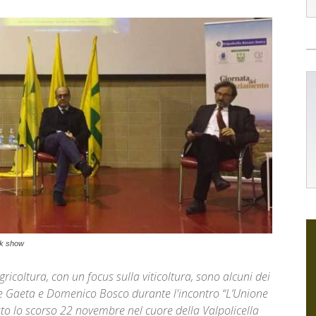
lk show
icoltura, con un focus sulla viticoltura, sono alcuni dei
de Gaeta e Domenico Bosco durante l'incontro “L’Unione
nuto lo scorso 22 novembre nel cuore della Valpolicella