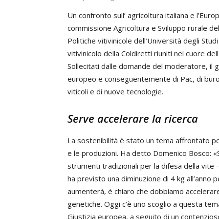
Un confronto sull’ agricoltura italiana e l’Euro
commissione Agricoltura e Sviluppo rurale d
Politiche vitivinicole dell’Università degli Stu
vitivinicolo della Coldiretti riuniti nel cuore de
Sollecitati dalle domande del moderatore, il g
europeo e conseguentemente di Pac, di burocra
viticoli e di nuove tecnologie.
Serve accelerare la ricerca
La sostenibilità è stato un tema affrontato 
e le produzioni. Ha detto Domenico Bosco: «S
strumenti tradizionali per la difesa della vite 
ha previsto una diminuzione di 4 kg all’anno pe
aumenterà, è chiaro che dobbiamo accelerare 
genetiche. Oggi c’è uno scoglio a questa tem
Giustizia europea, a seguito di un contenzioso