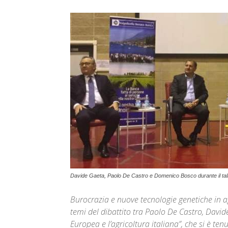
Davide Gaeta, Paolo De Castro e Domenico Bosco durante il ta
Burocrazia e nuove tecnologie genetiche in agr
temi del dibattito tra Paolo De Castro, Davi
Europea e l’agricoltura italiana”, che si è te