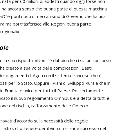
, nata per 60 milioni di addetti quando oggi forse non
o: ha ancora senso che buona parte di questa macchina
aria?C’è poi il nostro meccanismo di Governo che ha una
tura ma poi trasferisce alle Regioni buona parte
regionali».
ole
 la sua risposta: «Non c’è dubbio che ci sia un concorso
, ha creato a sua volta delle complicazioni. Basti
dei pagamenti di Agea con il sistema francese che è
sti per lo Stato. Oppure i Piani di Sviluppo Rurale che in
in Francia è unico per tutto il Paese. Poi certamente
cato il nuovo regolamento Omnibus e a detta di tutti è
one del rischio, rafforzamento delle Op ecc».
o trovati d’accordo sulla necessità delle regole
a l’altro, di ottenere per il vino un grande successo nel