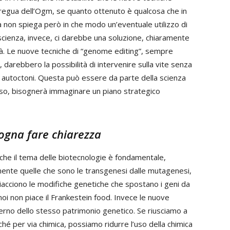
regua dell’Ogm, se quanto ottenuto è qualcosa che in
 non spiega però in che modo un’eventuale utilizzo di
scienza, invece, ci darebbe una soluzione, chiaramente
lità. Le nuove tecniche di “genome editing”, sempre
 darebbero la possibilità di intervenire sulla vite senza
ni autoctoni. Questa può essere da parte della scienza
 caso, bisognerà immaginare un piano strategico
ogna fare chiarezza
he il tema delle biotecnologie è fondamentale,
mente quelle che sono le transgenesi dalle mutagenesi,
iacciono le modifiche genetiche che spostano i geni da
 noi non piace il Frankestein food. Invece le nuove
erno dello stesso patrimonio genetico. Se riusciamo a
hé per via chimica, possiamo ridurre l’uso della chimica