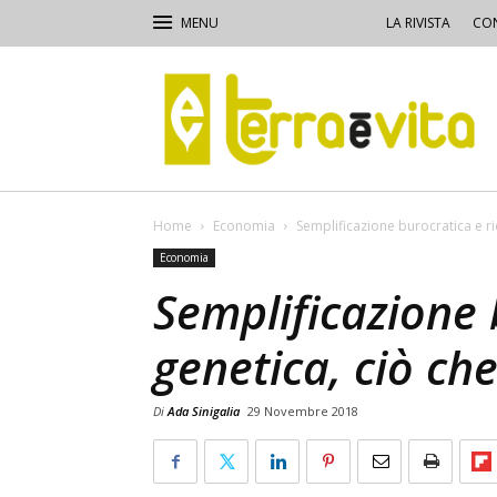
LA RIVISTA
CON
Terra
e
Vita
Home
Economia
Semplificazione burocratica e ric
Economia
Semplificazione 
genetica, ciò che
Di
Ada Sinigalia
29 Novembre 2018