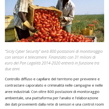
“Sicily Cyber Security” avrà 800 postazioni di monitoraggio
con sensori e telecamere. Finanziato con 31 milioni di
euro del Pon Legalità 2014-2020 entrerà in funzione tra
due anni
Controllo diffuso e capillare del territorio per prevenire e
contrastare caporalato e criminalità nelle campagne e nelle
aree industriali. Con oltre 800 postazioni di monitoraggio
ambientale, una piattaforma per l’analisi e l’elaborazione
dei dati provenienti dalla rete di sensori e una control room