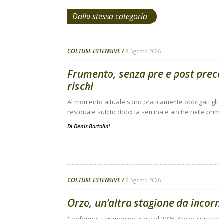
Dalla stessa categoria
COLTURE ESTENSIVE
8 Agosto 2026
Frumento, senza pre e post pre
rischi
Al momento attuale sono praticamente obbligati gli i
residuale subito dopo la semina e anche nelle prime
Di
Denis Bartolini
COLTURE ESTENSIVE
2 Agosto 2026
Orzo, un’altra stagione da incor
Confermati i numeri positivi del 2025. Ancora una vo