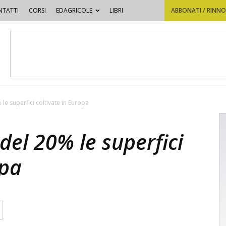
TATTI
CORSI
EDAGRICOLE
LIBRI
ABBONATI / RINN
le superfici coltivate in Europa
del 20% le superfici
opa