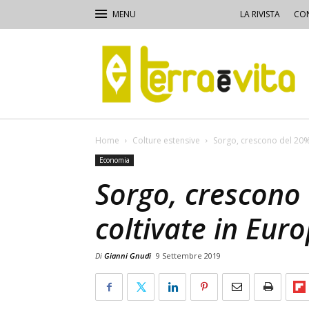
LA RIVISTA
CON
Terra
e
Vita
Home
Colture estensive
Sorgo, crescono del 20% 
Economia
Sorgo, crescono 
coltivate in Eur
Di
Gianni Gnudi
9 Settembre 2019