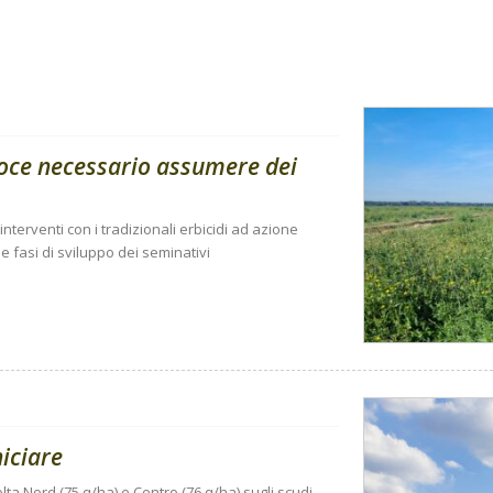
coce necessario assumere dei
nterventi con i tradizionali erbicidi ad azione
 fasi di sviluppo dei seminativi
niciare
lta Nord (75 q/ha) e Centro (76 q/ha) sugli scudi