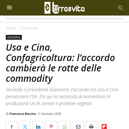
Home
Economia
Economia
Usa e Cina,
Confagricoltura: l’accordo
cambierà le rotte delle
commodity
Secondo il presidente Giansanti, l'accordo tra Usa e Cina
penalizzerà l’Ue. Da qui la necessità di aumentare la
produzione Ue di cereali e proteine vegetali
Di
Francesca Baccino
3 Gennaio 2020