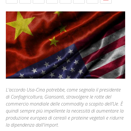
L'accordo Usa-Cina potrebbe, come segnala il presidente
di Confagricoltura, Giansanti, stravolgere le rotte del
commercio mondiale delle commodity a scapito dell’Ue. È
quindi sempre più impellente la necessità di aumentare la
produzione europea di cereali e proteine vegetali e ridurre
la dipendenza dall'import.