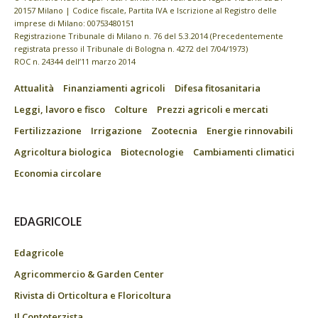
20157 Milano | Codice fiscale, Partita IVA e Iscrizione al Registro delle
imprese di Milano: 00753480151
Registrazione Tribunale di Milano n. 76 del 5.3.2014 (Precedentemente
registrata presso il Tribunale di Bologna n. 4272 del 7/04/1973)
ROC n. 24344 dell’11 marzo 2014
Attualità
Finanziamenti agricoli
Difesa fitosanitaria
Leggi, lavoro e fisco
Colture
Prezzi agricoli e mercati
Fertilizzazione
Irrigazione
Zootecnia
Energie rinnovabili
Agricoltura biologica
Biotecnologie
Cambiamenti climatici
Economia circolare
EDAGRICOLE
Edagricole
Agricommercio & Garden Center
Rivista di Orticoltura e Floricoltura
Il Contoterzista