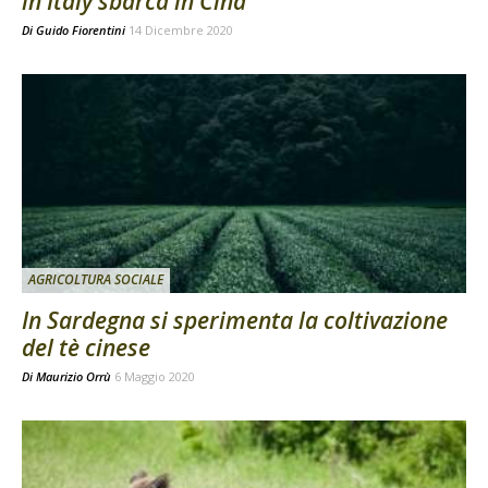
in Italy sbarca in Cina
Di
Guido Fiorentini
14 Dicembre 2020
AGRICOLTURA SOCIALE
In Sardegna si sperimenta la coltivazione
del tè cinese
Di
Maurizio Orrù
6 Maggio 2020