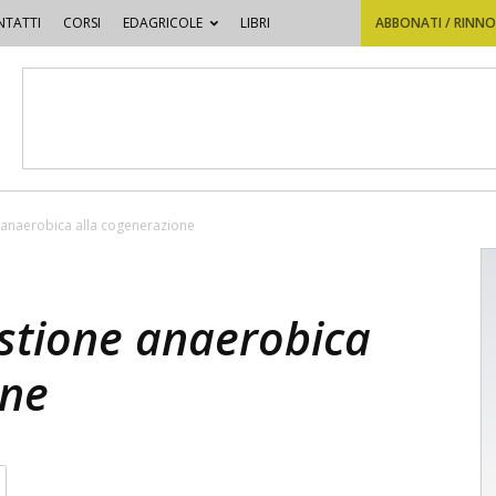
TATTI
CORSI
EDAGRICOLE
LIBRI
ABBONATI / RINN
 anaerobica alla cogenerazione
estione anaerobica
one