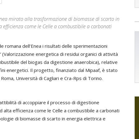
ll'Enea mirato alla trasformazione di biomasse di scarto in
ta efficienza come le Celle a combustibile a carbonati
 romana dell’Enea i risultati delle sperimentazioni
 (Valorizzazione energetica di residui organici di attività
ombustibile del biogas da digestione anaerobica), relative
fini energetici. Il progetto, finanziato dal Mipaaf, è stato
 Roma, Università di Cagliari e Cra-Rps di Torino.
 fattibilità di accoppiare il processo di digestione
alta efficienza come le Celle a combustibile a carbonati
pologie di biomasse di scarto in energia elettrica e