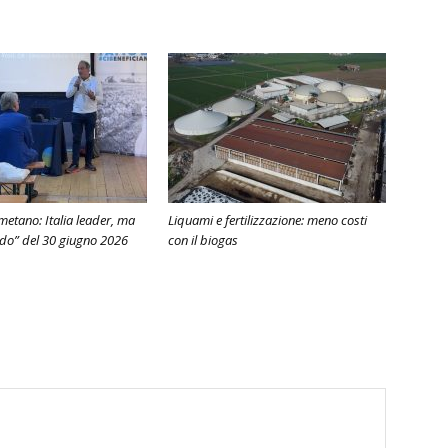
metano: Italia leader, ma
Liquami e fertilizzazione: meno costi
odo” del 30 giugno 2026
con il biogas