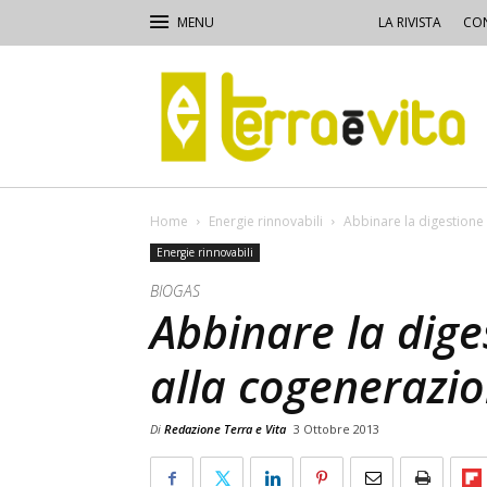
LA RIVISTA
CON
Terra
e
Vita
Home
Energie rinnovabili
Abbinare la digestione
Energie rinnovabili
BIOGAS
Abbinare la dig
alla cogenerazi
Di
Redazione Terra e Vita
3 Ottobre 2013