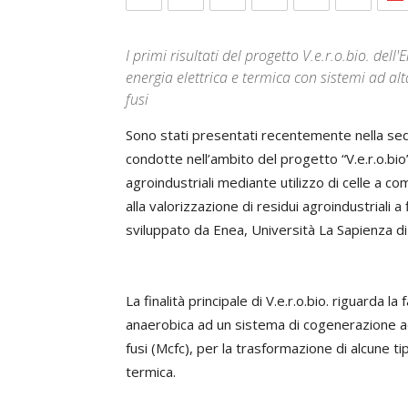
I primi risultati del progetto V.e.r.o.bio. de
energia elettrica e termica con sistemi ad al
fusi
Sono stati presentati recentemente nella sede
condotte nell’ambito del progetto “V.e.r.o.bio”
agroindustriali mediante utilizzo di celle a c
alla valorizzazione di residui agroindustriali a 
sviluppato da Enea, Università La Sapienza di
La finalità principale di V.e.r.o.bio. riguarda la
anaerobica ad un sistema di cogenerazione ad 
fusi (Mcfc), per la trasformazione di alcune ti
termica.