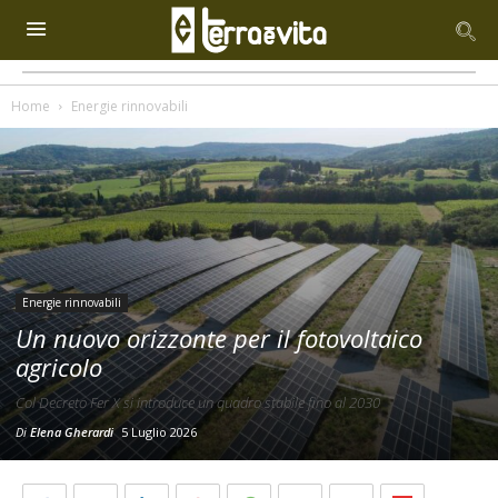
Home
Energie rinnovabili
Energie rinnovabili
Un nuovo orizzonte per il fotovoltaico
agricolo
Col Decreto Fer X si introduce un quadro stabile fino al 2030
Di
Elena Gherardi
5 Luglio 2026