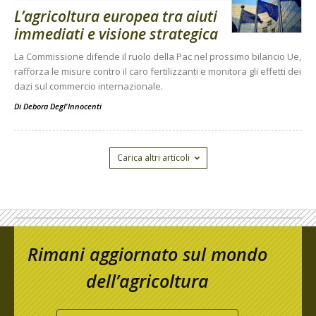
L’agricoltura europea tra aiuti
immediati e visione strategica
La Commissione difende il ruolo della Pac nel prossimo bilancio Ue,
rafforza le misure contro il caro fertilizzanti e monitora gli effetti dei
dazi sul commercio internazionale.
Di
Debora Degl'Innocenti
Carica altri articoli
Rimani aggiornato sul mondo
dell’agricoltura