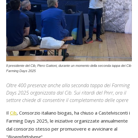
Il presidente del Cib, Piero Gattoni, durante un momento della seconda tappa dei Cib
Farming Days 2025
Oltre 400 presenze anche alla seconda tappa dei Farming
Days 2025 organizzata dal Cib. Sui ritardi del Pnrr, ora il
settore chiede di consentire il completamento delle opere
Il
Cib
, Consorzio italiano biogas, ha chiuso a Castelvisconti i
Farming Days 2025, le iniziative organizzate annualmente
dal consorzio stesso per promuovere e avvicinare al
"
Biogasfattobene
".