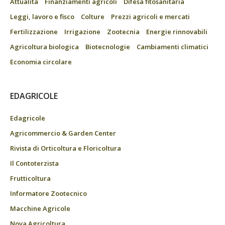
Attualità
Finanziamenti agricoli
Difesa fitosanitaria
Leggi, lavoro e fisco
Colture
Prezzi agricoli e mercati
Fertilizzazione
Irrigazione
Zootecnia
Energie rinnovabili
Agricoltura biologica
Biotecnologie
Cambiamenti climatici
Economia circolare
EDAGRICOLE
Edagricole
Agricommercio & Garden Center
Rivista di Orticoltura e Floricoltura
Il Contoterzista
Frutticoltura
Informatore Zootecnico
Macchine Agricole
Nova Agricoltura