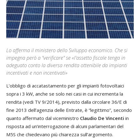
Lo afferma il ministero dello Sviluppo economico. Che si
impegna però a "verificare" se «l'assetto fiscale tenga in
adeguato conto la diversa rendita ottenibile da impianti
incentivati e non incentivati»
L’obbligo di accatastamento per gli impianti fotovoltaici
sopra i 3 kW, anche se solo nei casi in cui incrementa la
rendita (vedi TV 9/2014), previsto dalla circolare 36/E di
fine 2013 dell’agenzia delle Entrate, è “legittimo”, secondo
quanto affermato dal viceministro
Claudio De Vincenti
in
risposta ad un’interrogazione di alcuni parlamentari del
M5S che chiedevano più chiarezza sull’argomento.