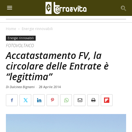
Home
Energie rinnovabili
Energie rinnovabili
FOTOVOLTAICO
Accatastamento FV, la
circolare delle Entrate è
“legittima”
Di Dulcinea Bignami
-
28 Aprile 2014