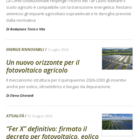
La Corte costituzionale respinge i ricorsi del Tar Lazio: tutelare il
suolo agricolo è compatibile con la transizione energetica. Restano
ammessi gli impianti agrivoltaici sopraelevati e le deroghe previste
dalla normativa
Di
Redazione Terra e Vita
ENERGIE RINNOVABILI
5 Luglio 2026
Un nuovo orizzonte per il
fotovoltaico agricolo
Il meccanismo struttura per il quinquennio 2026-2030 gli incentivi
anche per eolico, idroelettrico e biogas da depurazione
Di
Elena Gherardi
ATTUALITÀ
19 Giugno 2026
“Fer X” definitivo: firmato il
decreto per fotovoltaico, eolico