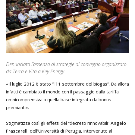
Denunciata l’assenza di strategie al convegno organizzato
da Terra e Vita a Key Energy.
«I
l luglio 2012 è stato “l'11 settembre del biogas”. Da allora
infatti è cambiato il mondo con il passaggio dalla tariffa
omnicomprensiva a quella base integrata da bonus
premianti».
Stigmatizza così gli effetti del “decreto rinnovabili”
Angelo
Frascarelli
dell'Università di Perugia, intervenuto al