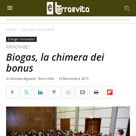
Home
Energie rinnovabili
Energie rinnovabili
RINNOVABILI
Biogas, la chimera dei
bonus
Di Dulcinea Bignami, Terra e Vita
-
14 Novembre 2013