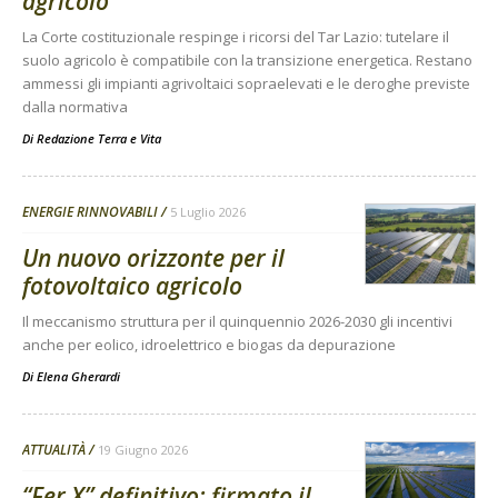
agricolo
La Corte costituzionale respinge i ricorsi del Tar Lazio: tutelare il
suolo agricolo è compatibile con la transizione energetica. Restano
ammessi gli impianti agrivoltaici sopraelevati e le deroghe previste
dalla normativa
Di
Redazione Terra e Vita
ENERGIE RINNOVABILI
5 Luglio 2026
Un nuovo orizzonte per il
fotovoltaico agricolo
Il meccanismo struttura per il quinquennio 2026-2030 gli incentivi
anche per eolico, idroelettrico e biogas da depurazione
Di
Elena Gherardi
ATTUALITÀ
19 Giugno 2026
“Fer X” definitivo: firmato il