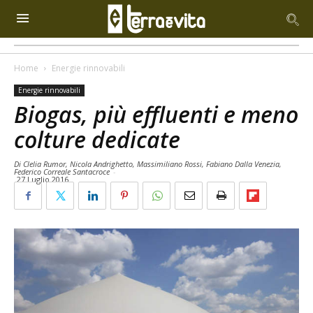
Home
Energie rinnovabili
Energie rinnovabili
Biogas, più effluenti e meno
colture dedicate
Di Clelia Rumor, Nicola Andrighetto, Massimiliano Rossi, Fabiano Dalla Venezia,
Federico Correale Santacroce
-
27 Luglio 2016